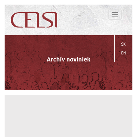
Toggle
navigation
SK
EN
Archív noviniek