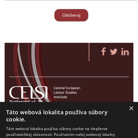
Zvolenská ul. 29
×
821 09 Bratislava, Slovenská republika
Táto webová lokalita používa súbory
Tel./Fax:
+421 2 207 35 767
cookie.
E-mail:
info@celsi.sk
Táto webová lokalita používa súbory cookie na zlepšenie
používateľskej skúsenosti. Používaním našej webovej lokality