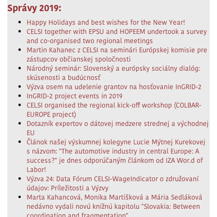
Správy 2019:
Happy Holidays and best wishes for the New Year!
CELSI together with EPSU and HOPEEM undertook a survey
and co-organised two regional meetings
Martin Kahanec z CELSI na seminári Európskej komisie pre
zástupcov občianskej spoločnosti
Národný seminár: Slovenský a európsky sociálny dialóg:
skúsenosti a budúcnosť
Výzva osem na udelenie grantov na hosťovanie InGRID-2
InGRID-2 project events in 2019
CELSI organised the regional kick-off workshop (COLBAR-
EUROPE project)
Dotazník expertov o dátovej medzere strednej a východnej
EU
Článok našej výskumnej kolegyne Lucie Mýtnej Kurekovej
s názvom: "The automotive industry in central Europe: A
success?" je dnes odporúčaným článkom od IZA Wor.d of
Labor!
Výzva 24: Data Fórum CELSI-WageIndicator o združovaní
údajov: Príležitosti a Výzvy
Marta Kahancová, Monika Martišková a Mária Sedláková
nedávno vydali novú knižnú kapitolu "Slovakia: Between
coordination and fragmentation"