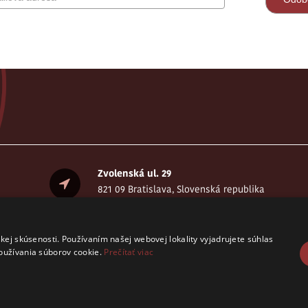
Zvolenská ul. 29
821 09 Bratislava, Slovenská republika
.
kej skúsenosti. Používaním našej webovej lokality vyjadrujete súhlas
oužívania súborov cookie.
Prečítať viac
 vyhradený. © CELSI 2008- 2026