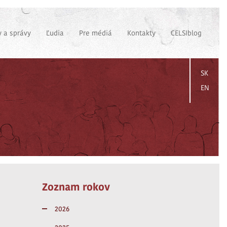
 a správy
Ľudia
Pre médiá
Kontakty
CELSIblog
SK
EN
Zoznam rokov
2026