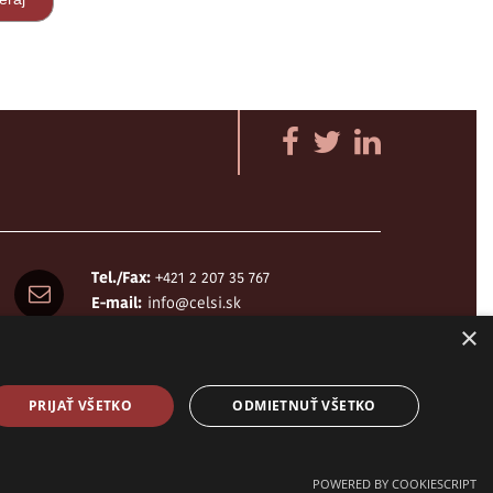
Tel./Fax:
+421 2 207 35 767
E-mail:
info@celsi.sk
×
PRIJAŤ VŠETKO
ODMIETNUŤ VŠETKO
design by
h24
crafted by
Adaptiware.company
POWERED BY COOKIESCRIPT