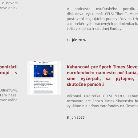
SR o novom
ovoleniek
V podcaste maďarského portálu
diskutoval výskumník CELSI Tibor T. Me
postavení migrujúcich pracovníkov na tr
a o prekérnych pracovných podmienkach,
čelia v krajinách strednej Európy.
15. jún 2026
onizácii
Kahancová pre Epoch Times Slove
onujú v
eurofondoch: namiesto počítania,
sme vyčerpali, sa pýtajme,
skutočne pomohli
Brief/SME
 tém našej
Výkonná riaditeľka CELSI Marta Kaha
ovenského
rozhovore pre Epoch Times Slovensko ho
využívanie a prínos eurofondov na Sloven
8. jún 2026