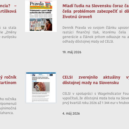
ncia? –
Mladí ľudia na Slovensku čoraz ča
rtišková
čelia problémom zabezpečiť si dô
životnú úroveň
á sa stala
Denník Pravda vo svojom článku upozor
rie „Změny
rastúci finančný tlak, ktorému čelia 
re európsku
generácie a článok pritom odkazuje na 
odhady dôstojnej mzdy od CELSI.
19. máj 2026
ý ročník
CELSI zverejnilo aktuálny v
Martinom
dôstojnej mzdy na Slovensku
CELSI v spolupráci s WageIndicator Fou
vypočítali, že dôstojná mzda bola na Slov
ého ročníka
prvý kvartál roku 2026 až 1 344 eur v hrubo
pripomenuli
výnimočná
 Kahanca.
4. máj 2026