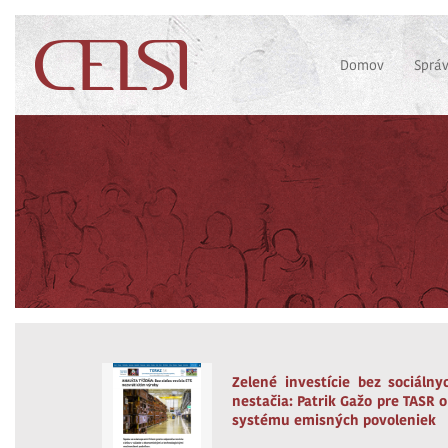
Domov
Sprá
Zelené investície bez sociálny
nestačia: Patrik Gažo pre TASR 
systému emisných povoleniek