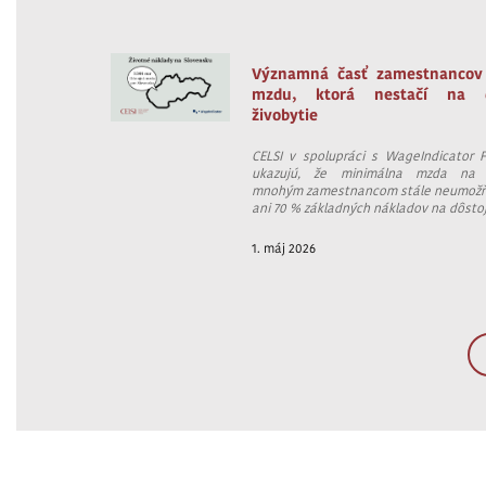
Významná časť zamestnancov
mzdu, ktorá nestačí na d
živobytie
CELSI v spolupráci s WageIndicator 
ukazujú, že minimálna mzda na 
mnohým zamestnancom stále neumožň
ani 70 % základných nákladov na dôstoj
1. máj 2026