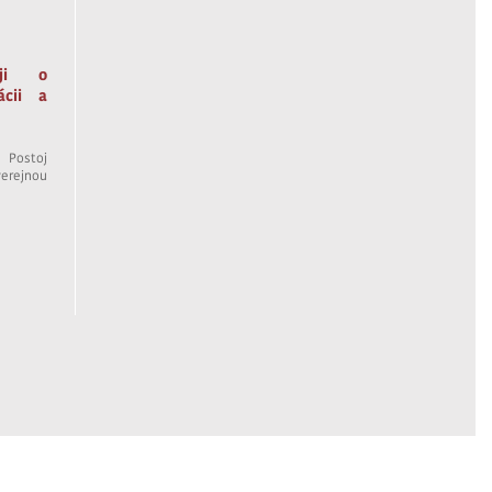
oji o
ácii a
Postoj
erejnou