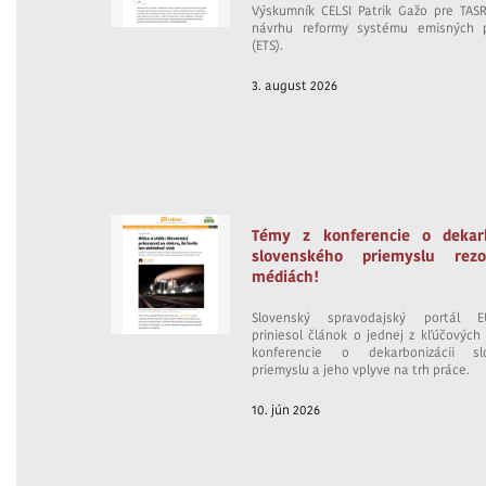
Výskumník CELSI Patrik Gažo pre TA
návrhu reformy systému emisných p
(ETS).
3. august 2026
Témy z konferencie o dekarb
slovenského priemyslu rez
médiách!
Slovenský spravodajský portál EU
priniesol článok o jednej z kľúčových
konferencie o dekarbonizácii sl
priemyslu a jeho vplyve na trh práce.
10. jún 2026