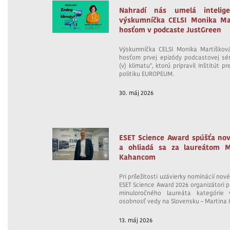
Nahradí nás umelá intelige
výskumníčka CELSI Monika Ma
hosťom v podcaste JustGreen
Výskumníčka CELSI Monika Martiškov
hosťom prvej epizódy podcastovej sé
(v) klimatu", ktorú pripravil Inštitút p
politiku EUROPEUM.
30. máj 2026
ESET Science Award spúšťa nov
a ohliadá sa za laureátom 
Kahancom
Pri príležitosti uzávierky nominácií nov
ESET Science Award 2026 organizátori 
minuloročného laureáta kategórie 
osobnosť vedy na Slovensku – Martina
13. máj 2026