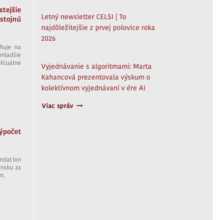
stejšie
Letný newsletter CELSI | To
stojnú
najdôležitejšie z prvej polovice roka
2026
ňuje na
mladšie
aktuálne
Vyjednávanie s algoritmami: Marta
Kahancová prezentovala výskum o
kolektívnom vyjednávaní v ére AI
Viac správ
ýpočet
ndation
ensku za
m.