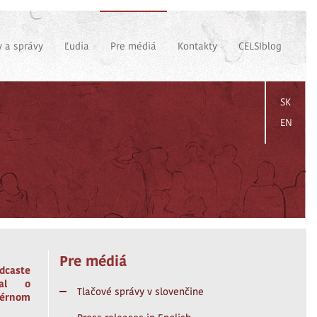
 a správy
Ľudia
Pre médiá
Kontakty
CELSIblog
SK
EN
Pre médiá
caste
val o
Tlačové správy v slovenčine
kérnom