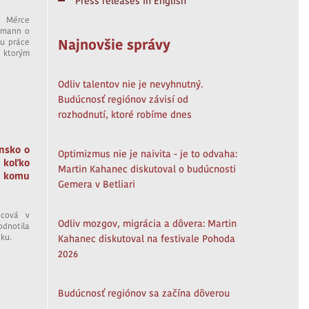
Press releases in English
 Mérce
szmann o
Najnovšie správy
hu práce
 ktorým
Odliv talentov nie je nevyhnutný.
Budúcnosť regiónov závisí od
rozhodnutí, ktoré robíme dnes
nsko o
Optimizmus nie je naivita - je to odvaha:
 koľko
Martin Kahanec diskutoval o budúcnosti
 komu
Gemera v Betliari
ncová v
Odliv mozgov, migrácia a dôvera: Martin
dnotila
sku.
Kahanec diskutoval na festivale Pohoda
2026
Budúcnosť regiónov sa začína dôverou