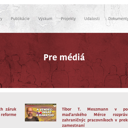
vy
Publikácie
Výskum
Projekty
Udalosti
Dokumenty
Pre médiá
ch záruk
Tibor T. Meszmann v pod
o reforme
maďarského Mérce rozprá
zahraničnýc pracovníkoch v pre
zamestnaní