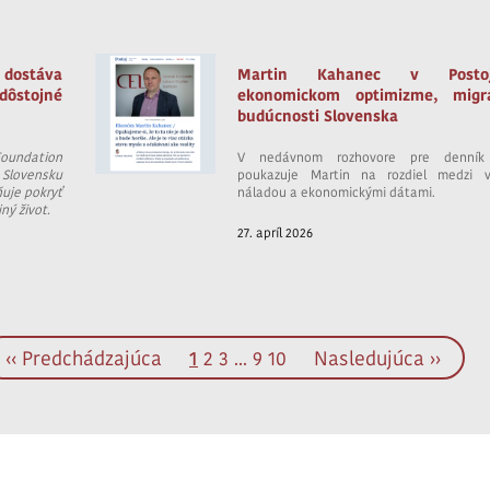
 dostáva
Martin Kahanec v Post
ôstojné
ekonomickom optimizme, migr
budúcnosti Slovenska
Foundation
V nedávnom rozhovore pre denník 
Slovensku
poukazuje Martin na rozdiel medzi v
uje pokryť
náladou a ekonomickými dátami.
ný život.
27. apríl 2026
‹‹ Predchádzajúca
1
2
3
...
9
10
Nasledujúca ››