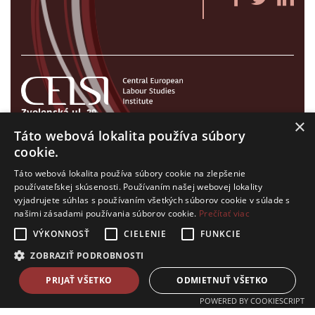
Zvolenská ul. 29
×
821 09 Bratislava, Slovenská republika
Táto webová lokalita používa súbory
Tel./Fax:
+421 2 207 35 767
cookie.
E-mail:
info@celsi.sk
Táto webová lokalita používa súbory cookie na zlepšenie
používateľskej skúsenosti. Používaním našej webovej lokality
vyjadrujete súhlas s používaním všetkých súborov cookie v súlade s
našimi zásadami používania súborov cookie.
Prečítať viac
VÝKONNOSŤ
CIELENIE
FUNKCIE
Všetky práva na CELSI logo a ostatný obsah na tejto stránke je
ZOBRAZIŤ PODROBNOSTI
vyhradený. © CELSI 2008- 2026
design by
h24
crafted by
Adaptiware.company
PRIJAŤ VŠETKO
ODMIETNUŤ VŠETKO
POWERED BY COOKIESCRIPT
\