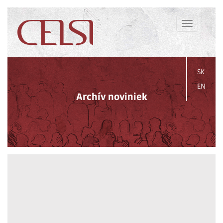
Toggle
navigation
SK
EN
Archív noviniek