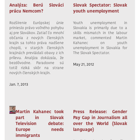
Analýza: Berú Slováci
Slovak Spectator: Slovak
prácu Nemcom?
youth unemployment
Rozšírenie Európskej únie
Youth unemployment in
prinieslo právo voľného pohybu
Slovakia is primarily due to a
aj pre Slovákov. Zatiaľ čo mnohí
skills mismatch in the labour
občania z nových členských
market, commented Martin
krajín sa tohto práva nadšene
Kahanec on youth
chopili, v starých členských
unemployment in Slovakia for
krajinách prevládali obavy z ich
The Slovak Spectator.
prílevu. Analýza dokázala, že
bezdôvodne. Paradoxne sú
May 21, 2012
totiž riziká skôr na strane
nových členských krajín.
Jan. 7, 2013
Martin Kahanec took
Press Release: Gender
part in Slovak
Pay Gap in Journalism all
Television debate:
over the World (Slovak
Europe needs
language)
immigrants