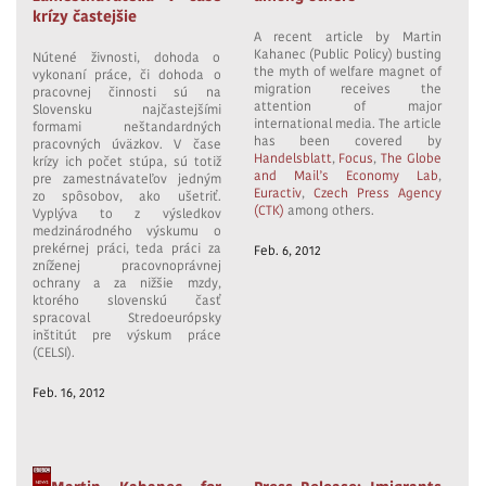
krízy častejšie
A recent article by Martin
Kahanec (Public Policy) busting
Nútené živnosti, dohoda o
the myth of welfare magnet of
vykonaní práce, či dohoda o
migration receives the
pracovnej činnosti sú na
attention of major
Slovensku najčastejšími
international media. The article
formami neštandardných
has been covered by
pracovných úväzkov. V čase
Handelsblatt
,
Focus
,
The Globe
krízy ich počet stúpa, sú totiž
and Mail’s Economy Lab
,
pre zamestnávateľov jedným
Euractiv
,
Czech Press Agency
zo spôsobov, ako ušetriť.
(CTK)
among others.
Vyplýva to z výsledkov
medzinárodného výskumu o
prekérnej práci, teda práci za
Feb. 6, 2012
zníženej pracovnoprávnej
ochrany a za nižšie mzdy,
ktorého slovenskú časť
spracoval Stredoeurópsky
inštitút pre výskum práce
(CELSI).
Feb. 16, 2012