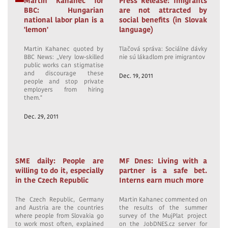
Martin Kahanec for
Press Release: Imigrants
BBC: Hungarian
are not attracted by
national labor plan is a
social benefits (in Slovak
'lemon'
language)
Martin Kahanec quoted by
Tlačová správa: Sociálne dávky
BBC News: „Very low-skilled
nie sú lákadlom pre imigrantov
public works can stigmatise
and discourage these
Dec. 19, 2011
people and stop private
employers from hiring
them."
Dec. 29, 2011
SME daily: People are
MF Dnes: Living with a
willing to do it, especially
partner is a safe bet.
in the Czech Republic
Interns earn much more
The Czech Republic, Germany
Martin Kahanec commented on
and Austria are the countries
the results of the summer
where people from Slovakia go
survey of the MujPlat project
to work most often, explained
on the JobDNES.cz server for