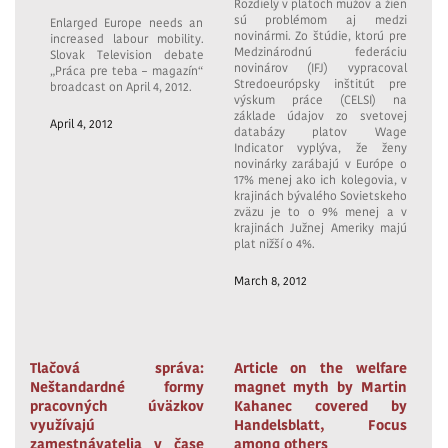
Rozdiely v platoch mužov a žien
sú problémom aj medzi
Enlarged Europe needs an
novinármi. Zo štúdie, ktorú pre
increased labour mobility.
Medzinárodnú federáciu
Slovak Television debate
novinárov (IFJ) vypracoval
„Práca pre teba – magazín“
Stredoeurópsky inštitút pre
broadcast on April 4, 2012.
výskum práce (CELSI) na
základe údajov zo svetovej
April 4, 2012
databázy platov Wage
Indicator vyplýva, že ženy
novinárky zarábajú v Európe o
17% menej ako ich kolegovia, v
krajinách bývalého Sovietskeho
zväzu je to o 9% menej a v
krajinách Južnej Ameriky majú
plat nižší o 4%.
March 8, 2012
Tlačová správa:
Article on the welfare
Neštandardné formy
magnet myth by Martin
pracovných úväzkov
Kahanec covered by
využívajú
Handelsblatt, Focus
zamestnávatelia v čase
among others