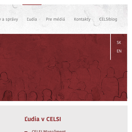
 a správy
Ľudia
Pre médiá
Kontakty
CELSIblog
SK
EN
Ľudia v CELSI
CELSI Manažment