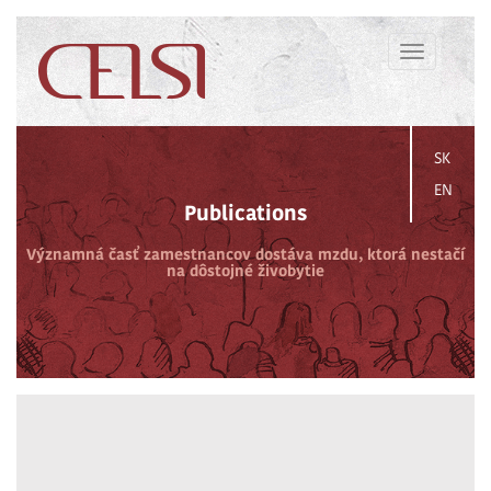
Toggle
navigation
SK
EN
Publications
Významná časť zamestnancov dostáva mzdu, ktorá nestačí
na dôstojné živobytie