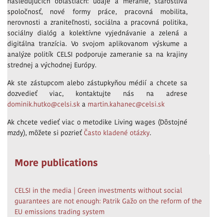
nasledujúcich oblastiach: údaje a meranie, starostlivá
spoločnosť, nové formy práce, pracovná mobilita,
nerovnosti a zraniteľnosti, sociálna a pracovná politika,
sociálny dialóg a kolektívne vyjednávanie a zelená a
digitálna tranzícia. Vo svojom aplikovanom výskume a
analýze politík CELSI podporuje zameranie sa na krajiny
strednej a východnej Európy.
Ak ste zástupcom alebo zástupkyňou médií a chcete sa
dozvedieť viac, kontaktujte nás na adrese
dominik.hutko@celsi.sk
a
martin.kahanec@celsi.sk
Ak chcete vedieť viac o metodike Living wages (Dôstojné
mzdy), môžete si pozrieť
Často kladené otázky
.
More publications
CELSI in the media | Green investments without social
guarantees are not enough: Patrik Gažo on the reform of the
EU emissions trading system