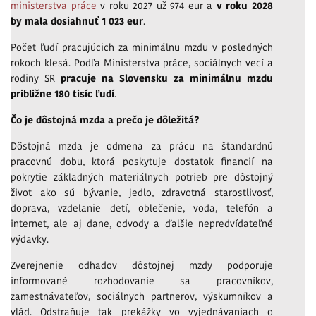
ministerstva práce
v roku 2027 už 974 eur a
v roku 2028
by mala dosiahnuť 1 023 eur
.
Počet ľudí pracujúcich za minimálnu mzdu v posledných
rokoch klesá. Podľa Ministerstva práce, sociálnych vecí a
rodiny SR
pracuje na Slovensku za minimálnu mzdu
približne 180 tisíc ľudí
.
Čo je dôstojná mzda a prečo je dôležitá?
Dôstojná mzda je odmena za prácu na štandardnú
pracovnú dobu, ktorá poskytuje dostatok financií na
pokrytie základných materiálnych potrieb pre dôstojný
život ako sú bývanie, jedlo, zdravotná starostlivosť,
doprava, vzdelanie detí, oblečenie, voda, telefón a
internet, ale aj dane, odvody a ďalšie nepredvídateľné
výdavky.
Zverejnenie odhadov dôstojnej mzdy podporuje
informované rozhodovanie sa pracovníkov,
zamestnávateľov, sociálnych partnerov, výskumníkov a
vlád. Odstraňuje tak prekážky vo vyjednávaniach o