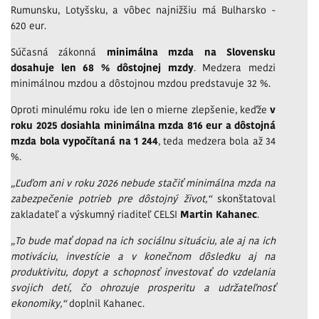
Rumunsku, Lotyšsku, a vôbec najnižšiu má Bulharsko -
620 eur.
Súčasná zákonná
minimálna mzda na Slovensku
dosahuje len 68 % dôstojnej mzdy
. Medzera medzi
minimálnou mzdou a dôstojnou mzdou predstavuje 32 %.
Oproti minulému roku ide len o mierne zlepšenie, keďže
v
roku 2025 dosiahla minimálna mzda 816 eur a dôstojná
mzda bola vypočítaná na 1 244
, teda medzera bola až 34
%.
„Ľuďom ani v roku 2026 nebude stačiť minimálna mzda na
zabezpečenie potrieb pre dôstojný život,“
skonštatoval
zakladateľ a výskumný riaditeľ CELSI
Martin Kahanec
.
„To bude mať dopad na ich sociálnu situáciu, ale aj na ich
motiváciu, investície a v konečnom dôsledku aj na
produktivitu, dopyt a schopnosť investovať do vzdelania
svojich detí, čo ohrozuje prosperitu a udržateľnosť
ekonomiky,“
doplnil Kahanec.