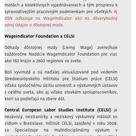
mzdách a kolektívnych vyjednávaniach a tým prispieva k
spravodlivejším pracovným podmienkam pre všetkých.
Aj
OSN odkazuje na WageIndicator ako na dôveryhodný
zdroj údajov o dôstojnej mzde
.
WageIndicator Foundation a CELSI
Odhady dôstojnej mzdy (Living Wage) zverejňuje
každoročne Nadácia WageIndicator Foundation pre viac
ako 182 krajín a 2600 regionov vo svete.
Boli vyvinuté a sú naďalej aktualizované pod vedením
Stredoeurópskeho inštitútu pre štúdium práce (CELSI)
vďaka spoločnému úsiliu univerzít a výskumných ústavov
z celého sveta, ako aj vďaka stovkám spolupracovníkov,
ktorí sa podieľajú na zbere dát.
Central European Labor Studies Institute (CELSI)
je
nezávislý, nestranícky a neziskový výskumný inštitút so
sídlom v Bratislave. Inštitút CELSI, založený v roku 2008,
sa špecializuje na multidisciplinárny výskum v