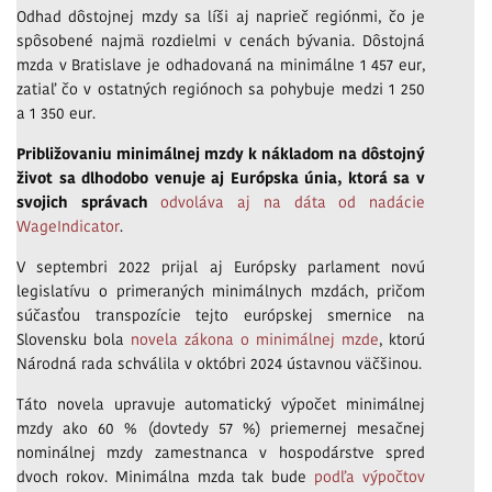
Odhad dôstojnej mzdy sa líši aj naprieč regiónmi, čo je
spôsobené najmä rozdielmi v cenách bývania. Dôstojná
mzda v Bratislave je odhadovaná na minimálne 1 457 eur,
zatiaľ čo v ostatných regiónoch sa pohybuje medzi 1 250
a 1 350 eur.
Približovaniu minimálnej mzdy k nákladom na dôstojný
život sa dlhodobo venuje aj Európska únia, ktorá sa v
svojich správach
odvoláva aj na dáta od nadácie
WageIndicator
.
V septembri 2022 prijal aj Európsky parlament novú
legislatívu o primeraných minimálnych mzdách, pričom
súčasťou transpozície tejto európskej smernice na
Slovensku bola
novela zákona o minimálnej mzde
, ktorú
Národná rada schválila v októbri 2024 ústavnou väčšinou.
Táto novela upravuje automatický výpočet minimálnej
mzdy ako 60 % (dovtedy 57 %) priemernej mesačnej
nominálnej mzdy zamestnanca v hospodárstve spred
dvoch rokov. Minimálna mzda tak bude
podľa výpočtov