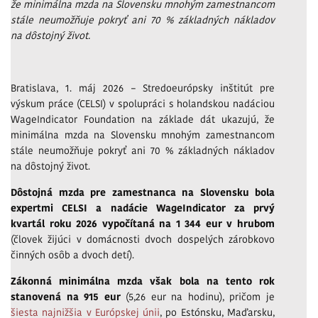
že minimálna mzda na Slovensku mnohým zamestnancom
stále neumožňuje pokryť ani 70 % základných nákladov
na dôstojný život.
Bratislava, 1. máj 2026 – Stredoeurópsky inštitút pre
výskum práce (CELSI) v spolupráci s holandskou nadáciou
WageIndicator Foundation na základe dát ukazujú, že
minimálna mzda na Slovensku mnohým zamestnancom
stále neumožňuje pokryť ani 70 % základných nákladov
na dôstojný život.
Dôstojná mzda pre zamestnanca na Slovensku bola
expertmi CELSI a nadácie WageIndicator za prvý
kvartál roku 2026 vypočítaná na 1 344 eur v hrubom
(človek žijúci v domácnosti dvoch dospelých zárobkovo
činných osôb a dvoch detí).
Zákonná minimálna mzda však bola na tento rok
stanovená na 915 eur
(5,26 eur na hodinu), pričom je
šiesta najnižšia v Európskej únii
, po Estónsku, Maďarsku,