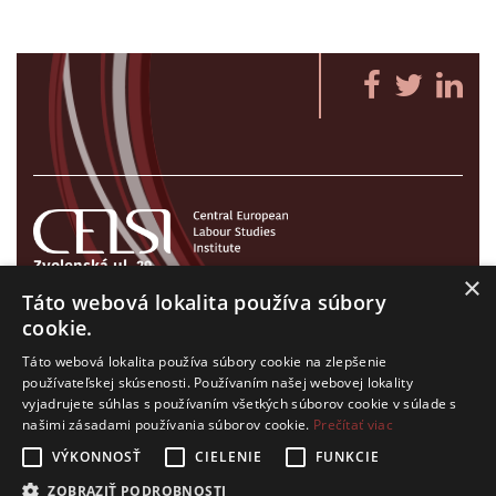
Zvolenská ul. 29
×
821 09 Bratislava, Slovenská republika
Táto webová lokalita používa súbory
Tel./Fax:
+421 2 207 35 767
cookie.
E-mail:
info@celsi.sk
Táto webová lokalita používa súbory cookie na zlepšenie
používateľskej skúsenosti. Používaním našej webovej lokality
vyjadrujete súhlas s používaním všetkých súborov cookie v súlade s
našimi zásadami používania súborov cookie.
Prečítať viac
VÝKONNOSŤ
CIELENIE
FUNKCIE
Všetky práva na CELSI logo a ostatný obsah na tejto stránke je
ZOBRAZIŤ PODROBNOSTI