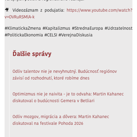
🎥 Videozáznam z podujatia:
https://www.youtube.com/watch?
v=OVRuRSMlA-k
#KlimatickaZmena #Kapitalizmus #StrednaEuropa #Udrzatelnost
#PolitickaEkonomia #CELSI #VerejnaDiskusia
Ďalšie správy
Odliv talentov nie je nevyhnutný. Budúcnosť regiónov
závisí od rozhodnutí, ktoré robíme dnes
Optimizmus nie je naivita - je to odvaha: Martin Kahanec
diskutoval o budúcnosti Gemera v Betliari
Odliv mozgov, migrácia a dôvera: Martin Kahanec
diskutoval na festivale Pohoda 2026