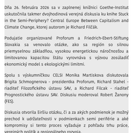
Dňa 26. februára 2026 sa v zaplnenej knižnici Goethe-Institut
uskutočnila takmer dvojhodinová verejná diskusia ku knihe Stuck
in the Semi-Periphery? Central Europe Between Capitalism and
Climate Change, ktorej autorom je Richard Filčák.
Podujatie organizované Proforum a Friedrich-Ebert-Stiftung
Slovakia sa venovalo otázke, ako sa región so silnou
priemyselnou základňou, vysokou energetickou náročnosťou a
limitovanou kapacitou štátu vyrovnáva s výzvou zosúladiť
ekonomický model s ekologickými limitmi.
Spolu s výskumníčkou CELSI Monika Martiskova diskutovala
Brigita Schmognerova - prezidentka Proforum, Richard Stahel -
riaditeľ Filozofického ústavu SAV, a Richard Filcak - riaditeľ
Prognostického ústavu SAV. Diskusiu moderoval Robert Žanony
(FES).
Diskusia otvorila širšiu otázku, či a za akých podmienok je možný
prechod k udržateľnosti v podmienkach semi periférie a aké
kompromisy si tento proces vyžaduje z pohľadu trhu práce,
verejných politík a regionálneho rozvoja.