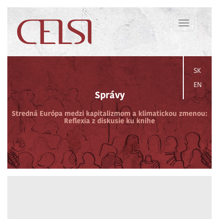
Toggle
navigation
SK
EN
Správy
Stredná Európa medzi kapitalizmom a klimatickou zmenou:
Reflexia z diskusie ku knihe