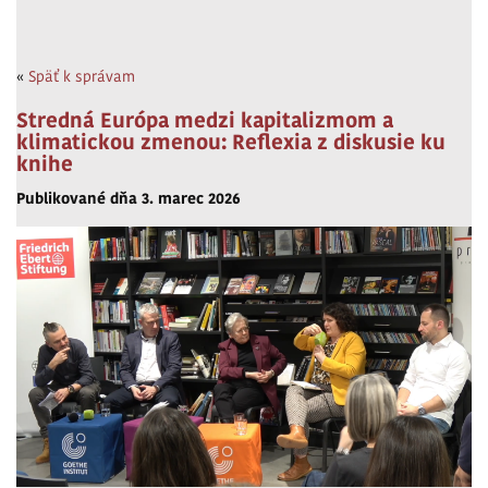
«
Späť k správam
Stredná Európa medzi kapitalizmom a
klimatickou zmenou: Reflexia z diskusie ku
knihe
Publikované dňa 3. marec 2026