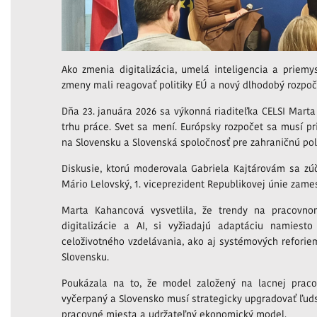
Ako zmenia digitalizácia, umelá inteligencia a priem
zmeny mali reagovať politiky EÚ a nový dlhodobý rozpo
Dňa 23. januára 2026 sa výkonná riaditeľka CELSI Mart
trhu práce. Svet sa mení. Európsky rozpočet sa musí pr
na Slovensku a Slovenská spoločnosť pre zahraničnú poli
Diskusie, ktorú moderovala Gabriela Kajtárovám sa zúč
Mário Lelovský, 1. viceprezident Republikovej únie zame
Marta Kahancová vysvetlila, že trendy na pracovno
digitalizácie a AI, si vyžiadajú adaptáciu namiesto
celoživotného vzdelávania, ako aj systémových refori
Slovensku.
Poukázala na to, že model založený na lacnej pracov
vyčerpaný a Slovensko musí strategicky upgradovať ľudský
pracovné miesta a udržateľný ekonomický model.