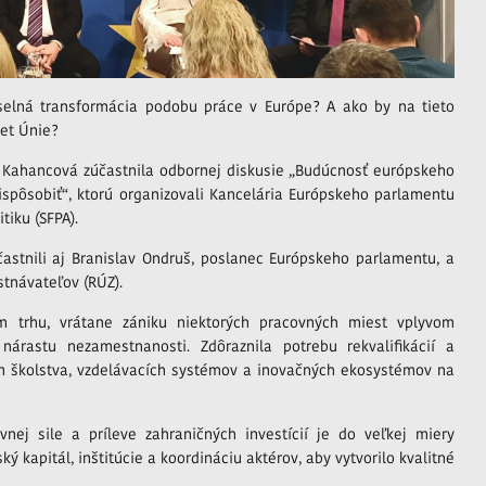
yselná transformácia podobu práce v Európe? A ako by na tieto
čet Únie?
a Kahancová zúčastnila odbornej diskusie „Budúcnosť európskeho
ispôsobiť“, ktorú organizovali Kancelária Európskeho parlamentu
tiku (SFPA).
astnili aj Branislav Ondruš, poslanec Európskeho parlamentu, a
stnávateľov (RÚZ).
m trhu, vrátane zániku niektorých pracovných miest vplyvom
 nárastu nezamestnanosti. Zdôraznila potrebu rekvalifikácií a
em školstva, vzdelávacích systémov a inovačných ekosystémov na
nej sile a príleve zahraničných investícií je do veľkej miery
 kapitál, inštitúcie a koordináciu aktérov, aby vytvorilo kvalitné