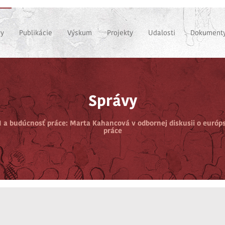
vy
Publikácie
Výskum
Projekty
Udalosti
Dokumenty
Správy
I a budúcnosť práce: Marta Kahancová v odbornej diskusii o euró
práce