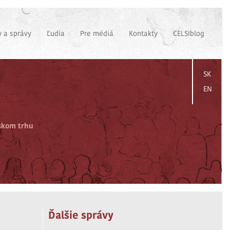
 a správy
Ľudia
Pre médiá
Kontakty
CELSIblog
SK
EN
pskom trhu
Ďalšie správy