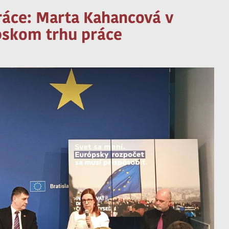
ráce: Marta Kahancová v
pskom trhu práce