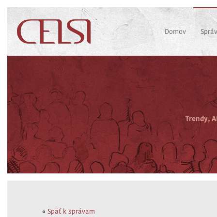
Domov
Sprá
Trendy, A
«
Späť k správam