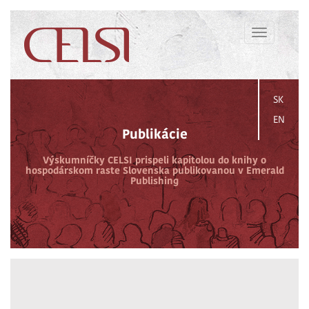
Toggle
navigation
SK
EN
Publikácie
Výskumníčky CELSI prispeli kapitolou do knihy o
hospodárskom raste Slovenska publikovanou v Emerald
Publishing