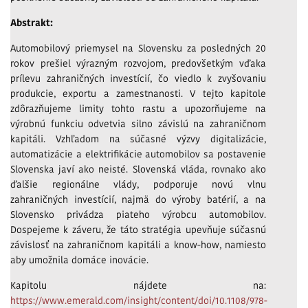
Abstrakt:
Automobilový priemysel na Slovensku za posledných 20
rokov prešiel výrazným rozvojom, predovšetkým vďaka
prílevu zahraničných investícií, čo viedlo k zvyšovaniu
produkcie, exportu a zamestnanosti. V tejto kapitole
zdôrazňujeme limity tohto rastu a upozorňujeme na
výrobnú funkciu odvetvia silno závislú na zahraničnom
kapitáli. Vzhľadom na súčasné výzvy digitalizácie,
automatizácie a elektrifikácie automobilov sa postavenie
Slovenska javí ako neisté. Slovenská vláda, rovnako ako
ďalšie regionálne vlády, podporuje novú vlnu
zahraničných investícií, najmä do výroby batérií, a na
Slovensko privádza piateho výrobcu automobilov.
Dospejeme k záveru, že táto stratégia upevňuje súčasnú
závislosť na zahraničnom kapitáli a know-how, namiesto
aby umožnila domáce inovácie.
Kapitolu nájdete na:
https://www.emerald.com/insight/content/doi/10.1108/978-