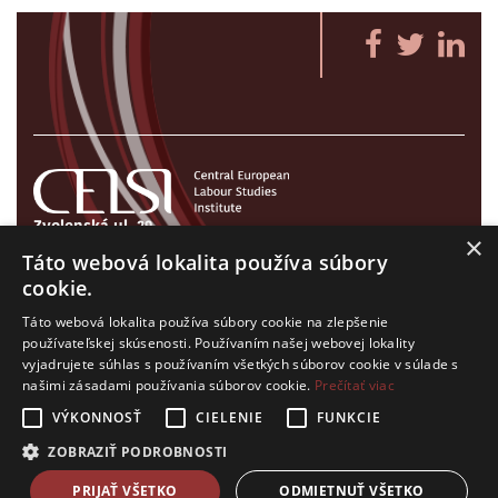
Zvolenská ul. 29
×
821 09 Bratislava, Slovenská republika
Táto webová lokalita používa súbory
Tel./Fax:
+421 2 207 35 767
cookie.
E-mail:
info@celsi.sk
Táto webová lokalita používa súbory cookie na zlepšenie
používateľskej skúsenosti. Používaním našej webovej lokality
vyjadrujete súhlas s používaním všetkých súborov cookie v súlade s
našimi zásadami používania súborov cookie.
Prečítať viac
VÝKONNOSŤ
CIELENIE
FUNKCIE
Všetky práva na CELSI logo a ostatný obsah na tejto stránke je
ZOBRAZIŤ PODROBNOSTI
vyhradený. © CELSI 2008- 2026
design by
h24
crafted by
Adaptiware.company
PRIJAŤ VŠETKO
ODMIETNUŤ VŠETKO