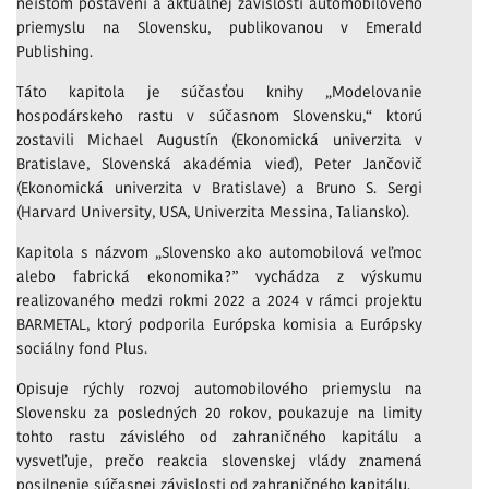
neistom postavení a aktuálnej závislosti automobilového
priemyslu na Slovensku, publikovanou v Emerald
Publishing.
Táto kapitola je súčasťou knihy „Modelovanie
hospodárskeho rastu v súčasnom Slovensku,“ ktorú
zostavili Michael Augustín (Ekonomická univerzita v
Bratislave, Slovenská akadémia vied), Peter Jančovič
(Ekonomická univerzita v Bratislave) a Bruno S. Sergi
(Harvard University, USA, Univerzita Messina, Taliansko).
Kapitola s názvom „Slovensko ako automobilová veľmoc
alebo fabrická ekonomika?” vychádza z výskumu
realizovaného medzi rokmi 2022 a 2024 v rámci projektu
BARMETAL, ktorý podporila Európska komisia a Európsky
sociálny fond Plus.
Opisuje rýchly rozvoj automobilového priemyslu na
Slovensku za posledných 20 rokov, poukazuje na limity
tohto rastu závislého od zahraničného kapitálu a
vysvetľuje, prečo reakcia slovenskej vlády znamená
posilnenie súčasnej závislosti od zahraničného kapitálu.