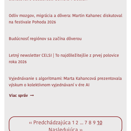
Odliv mozgov, migrácia a dôvera: Martin Kahanec diskutoval
na festivale Pohoda 2026
Budúcnosť regiónov sa začína dôverou
Letný newsletter CELSI | To najdôležitejšie z prvej polovice
roka 2026
Vyjednávanie s algoritmami: Marta Kahancová prezentovala
výskum o kolektívnom vyjednávaní v ére AI
Viac správ
‹‹ Predchádzajúca
1
2
...
7
8
9
10
Nasledujúca ››