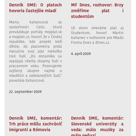
Denník SME: O platoch
MF Dnes, rozhovor: Brzy
hovoria častejšie mladí
změříme plat i
studentům
Marta Kahancová zo
spoločnosti Celsi, ktorá
Už skoro zmeráme plat aj
prevádzkuje portály mojplat.sk
študentom, hovorí Martin
a mujplat.cz, hovorí, že v Českej
Kahanec v rozhovore pre Mladú
republike, kde projekt beží
Frontu Dnes a iDnes.cz.
dlhšie, do platometra pridá
mesačne svoj plat niekoľko
4. apríl 2009
tisíc ľudí. „Do dotazníka sa
zapájajú všetky skupiny ľudí v
pracovnom veku. Pozorujeme
zvýšený záujem najmä u
mladších a vzdelanejších ľudí,"
povedala Kahancová.
22. september 2009
Denník SME, komentár:
Denník SME, komentár:
Trh práce môžu zachrániť
Slovenské univerzity a
imigranti a Rómovia
veda: málo muziky za
málo peňazí