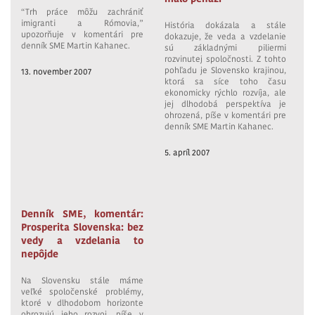
“Trh práce môžu zachrániť
imigranti a Rómovia,”
História dokázala a stále
upozorňuje v komentári pre
dokazuje, že veda a vzdelanie
denník SME Martin Kahanec.
sú základnými piliermi
rozvinutej spoločnosti. Z tohto
pohľadu je Slovensko krajinou,
13. november 2007
ktorá sa síce toho času
ekonomicky rýchlo rozvíja, ale
jej dlhodobá perspektíva je
ohrozená, píše v komentári pre
denník SME Martin Kahanec.
5. apríl 2007
Denník SME, komentár:
Prosperita Slovenska: bez
vedy a vzdelania to
nepôjde
Na Slovensku stále máme
veľké spoločenské problémy,
ktoré v dlhodobom horizonte
ohrozujú jeho rozvoj, píše v