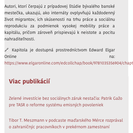
Autori, ktorí čerpajú z prípadovej štúdie bývalého banské
mestečka, ukazujú, ako internáty ovplyvňujú každodenný
život migrantov, ich skúsenosti na trhu práce a sociálnu
reprodukciu za podmienok vysokej mobility práce a
kapitálu, pričom zároveň prispievajú k neistote a pocitu
nahraditeľnosti.
🔗 Kapitola je dostupná prostredníctvom Edward Elgar
Online na:
https://www.elgaronline.com/edcollchap/book/9781035356904/chapt
Viac publikácií
Zelené investície bez sociálnych záruk nestačia: Patrik Gažo
pre TASR o reforme systému emisných povoleniek
Tibor T. Meszmann v podcaste maďarského Mérce rozprával
o zahraničnýc pracovníkoch v prekérnom zamestnaní