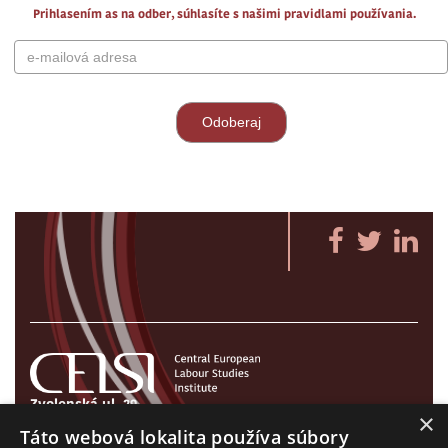
Prihlasením as na odber, súhlasíte s našimi pravidlami používania.
Zvolenská ul. 29
×
821 09 Bratislava, Slovenská republika
Táto webová lokalita používa súbory