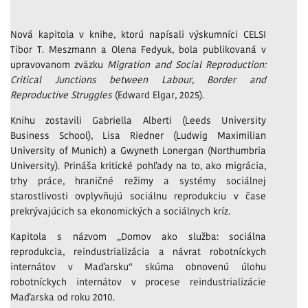
Nová kapitola v knihe, ktorú napísali výskumníci CELSI
Tibor T. Meszmann a Olena Fedyuk, bola publikovaná v
upravovanom zväzku
Migration and Social Reproduction:
Critical Junctions between Labour, Border and
Reproductive Struggles
(Edward Elgar, 2025).
Knihu zostavili Gabriella Alberti (Leeds University
Business School), Lisa Riedner (Ludwig Maximilian
University of Munich) a Gwyneth Lonergan (Northumbria
University). Prináša kritické pohľady na to, ako migrácia,
trhy práce, hraničné režimy a systémy sociálnej
starostlivosti ovplyvňujú sociálnu reprodukciu v čase
prekrývajúcich sa ekonomických a sociálnych kríz.
Kapitola s názvom „Domov ako služba: sociálna
reprodukcia, reindustrializácia a návrat robotníckych
internátov v Maďarsku“ skúma obnovenú úlohu
robotníckych internátov v procese reindustrializácie
Maďarska od roku 2010.