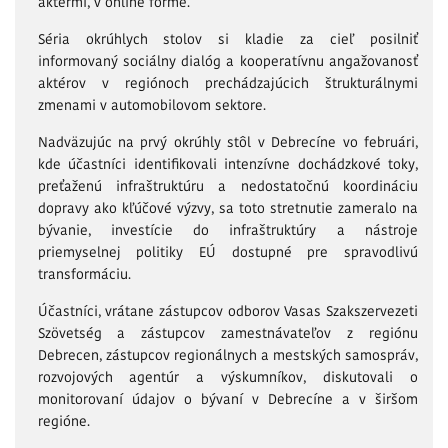
aktérmi, v online forme.
Séria okrúhlych stolov si kladie za cieľ posilniť
informovaný sociálny dialóg a kooperatívnu angažovanosť
aktérov v regiónoch prechádzajúcich štrukturálnymi
zmenami v automobilovom sektore.
Nadväzujúc na prvý okrúhly stôl v Debrecíne vo februári,
kde účastníci identifikovali intenzívne dochádzkové toky,
preťaženú infraštruktúru a nedostatočnú koordináciu
dopravy ako kľúčové výzvy, sa toto stretnutie zameralo na
bývanie, investície do infraštruktúry a nástroje
priemyselnej politiky EÚ dostupné pre spravodlivú
transformáciu.
Účastníci, vrátane zástupcov odborov Vasas Szakszervezeti
Szövetség a zástupcov zamestnávateľov z regiónu
Debrecen, zástupcov regionálnych a mestských samospráv,
rozvojových agentúr a výskumníkov, diskutovali o
monitorovaní údajov o bývaní v Debrecíne a v širšom
regióne.