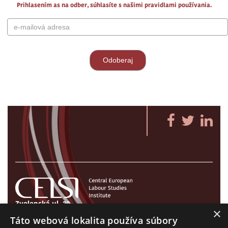
Prihlasením as na odber, súhlasíte s našimi pravidlami používania.
Zvolenská ul. 29
×
821 09 Bratislava, Slovenská republika
Táto webová lokalita používa súbory
Tel./Fax:
+421 2 207 35 767