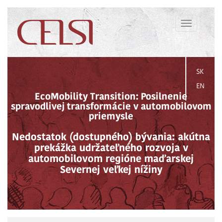
Toggle
navigation
SK
EN
EcoMobility Transition: Posilnenie
spravodlivej transformácie v automobilovom
priemysle
Nedostatok (dostupného) bývania: akútna
prekážka udržateľného rozvoja v
automobilovom regióne maďarskej
Severnej veľkej nížiny