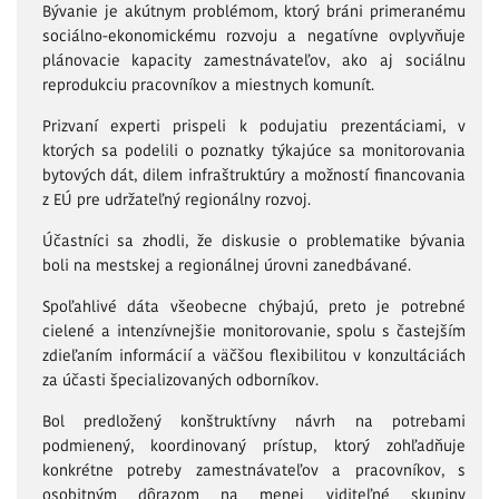
Bývanie je akútnym problémom, ktorý bráni primeranému
sociálno-ekonomickému rozvoju a negatívne ovplyvňuje
plánovacie kapacity zamestnávateľov, ako aj sociálnu
reprodukciu pracovníkov a miestnych komunít.
Prizvaní experti prispeli k podujatiu prezentáciami, v
ktorých sa podelili o poznatky týkajúce sa monitorovania
bytových dát, dilem infraštruktúry a možností financovania
z EÚ pre udržateľný regionálny rozvoj.
Účastníci sa zhodli, že diskusie o problematike bývania
boli na mestskej a regionálnej úrovni zanedbávané.
Spoľahlivé dáta všeobecne chýbajú, preto je potrebné
cielené a intenzívnejšie monitorovanie, spolu s častejším
zdieľaním informácií a väčšou flexibilitou v konzultáciách
za účasti špecializovaných odborníkov.
Bol predložený konštruktívny návrh na potrebami
podmienený, koordinovaný prístup, ktorý zohľadňuje
konkrétne potreby zamestnávateľov a pracovníkov, s
osobitným dôrazom na menej viditeľné skupiny