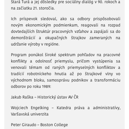
Stará Turá a jej dôsledky pre sociálny dialóg v 90. rokoch a
na začiatku 21. storočia.
Ich príspevok sledoval, ako sa odbory prispôsobovali
novým ekonomickým podmienkam, reagovali na rozpad
dovtedajších štruktúr pracovných vzťahov a zapájali sa do
demonštrácií a okupačných štrajkov zameraných na
udržanie výroby v regióne.
Program ponúkol široké spektrum pohľadov na pracovné
konflikty a odolnosť priemyslu, pričom vystúpenia sa
venovali témam od raných priemyselných konfliktov a
tradícií robotníckeho hnutia až po štrajkové vlny vo
východnom bloku, samosprávu podnikov a transformáciu
odborov po roku 1989:
Jakub Raška – Historický ústav AV ČR
Wojciech Engelking – Katedra práva a administratívy,
Varšavská univerzita
Peter Giraudo – Boston College