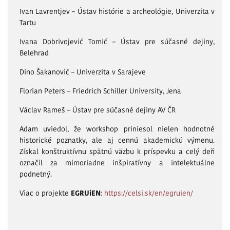
Ivan Lavrentjev – Ústav histórie a archeológie, Univerzita v
Tartu
Ivana Dobrivojević Tomić – Ústav pre súčasné dejiny,
Belehrad
Dino Šakanović – Univerzita v Sarajeve
Florian Peters – Friedrich Schiller University, Jena
Václav Rameš – Ústav pre súčasné dejiny AV ČR
Adam uviedol, že workshop priniesol nielen hodnotné
historické poznatky, ale aj cennú akademickú výmenu.
Získal konštruktívnu spätnú väzbu k príspevku a celý deň
označil za mimoriadne inšpiratívny a intelektuálne
podnetný.
Viac o projekte
EGRUiEN
:
https://celsi.sk/en/egruien/