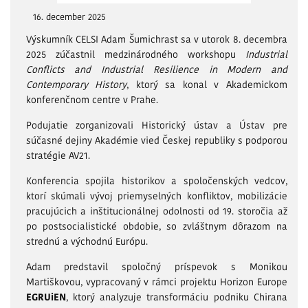
16. december 2025
Výskumník CELSI Adam Šumichrast sa v utorok 8. decembra
2025 zúčastnil medzinárodného workshopu
Industrial
Conflicts and Industrial Resilience in Modern and
Contemporary History
, ktorý sa konal v Akademickom
konferenčnom centre v Prahe.
Podujatie zorganizovali Historický ústav a Ústav pre
súčasné dejiny Akadémie vied Českej republiky s podporou
stratégie AV21.
Konferencia spojila historikov a spoločenských vedcov,
ktorí skúmali vývoj priemyselných konfliktov, mobilizácie
pracujúcich a inštitucionálnej odolnosti od 19. storočia až
po postsocialistické obdobie, so zvláštnym dôrazom na
strednú a východnú Európu.
Adam predstavil spoločný príspevok s Monikou
Martiškovou, vypracovaný v rámci projektu Horizon Europe
EGRUiEN
, ktorý analyzuje transformáciu podniku Chirana