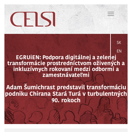
Toggle
navigation
SK
EN
EGRUiEN: Podpora digitálnej a zelenej
transformácie prostredníctvom oživených a
inkluzívnych rokovaní medzi odbormi a
zamestnávateľmi
Adam Šumichrast predstavil transformáciu
podniku Chirana Stará Turá v turbulentných
90. rokoch