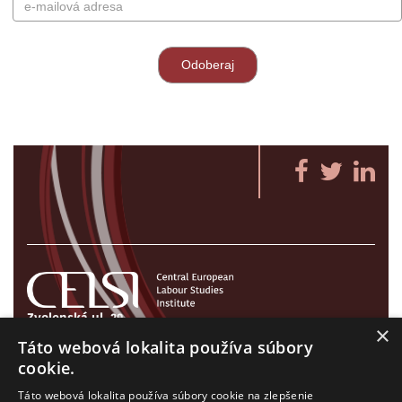
Zvolenská ul. 29
×
821 09 Bratislava, Slovenská republika
Táto webová lokalita používa súbory
Tel./Fax:
+421 2 207 35 767
cookie.
E-mail:
info@celsi.sk
Táto webová lokalita používa súbory cookie na zlepšenie